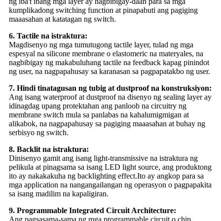
ng iba't ibang mga layer ay nagbibigay-daan para sa mga
kumplikadong switching function at pinapabuti ang pagiging
maaasahan at katatagan ng switch.
6. Tactile na istraktura:
Magdisenyo ng mga tumutugong tactile layer, tulad ng mga
espesyal na silicone membrane o elastomeric na materyales, na
nagbibigay ng makabuluhang tactile na feedback kapag pinindot
ng user, na nagpapahusay sa karanasan sa pagpapatakbo ng user.
7. Hindi tinatagusan ng tubig at dustproof na konstruksiyon:
Ang isang waterproof at dustproof na disenyo ng sealing layer ay
idinagdag upang protektahan ang panloob na circuitry ng
membrane switch mula sa panlabas na kahalumigmigan at
alikabok, na nagpapahusay sa pagiging maaasahan at buhay ng
serbisyo ng switch.
8. Backlit na istraktura:
Dinisenyo gamit ang isang light-transmissive na istraktura ng
pelikula at pinagsama sa isang LED light source, ang produktong
ito ay nakakakuha ng backlighting effect.Ito ay angkop para sa
mga application na nangangailangan ng operasyon o pagpapakita
sa isang madilim na kapaligiran.
9. Programmable Integrated Circuit Architecture:
Ang pagsasama-sama ng mga programmable circuit o chip