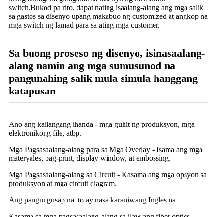
switch.Bukod pa rito, dapat nating isaalang-alang ang mga salik
sa gastos sa disenyo upang makabuo ng customized at angkop na
mga switch ng lamad para sa ating mga customer.
Sa buong proseso ng disenyo, isinasaalang-
alang namin ang mga sumusunod na
pangunahing salik mula simula hanggang
katapusan
Ano ang kailangang ihanda - mga guhit ng produksyon, mga
elektronikong file, atbp.
Mga Pagsasaalang-alang para sa Mga Overlay - Isama ang mga
materyales, pag-print, display window, at embossing.
Mga Pagsasaalang-alang sa Circuit - Kasama ang mga opsyon sa
produksyon at mga circuit diagram.
Ang pangungusap na ito ay nasa karaniwang Ingles na.
Kasama sa mga pagsasaalang-alang sa ilaw ang fiber optics,