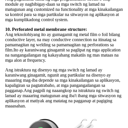
module ay nagbibigay-daan sa mga switch ng lamad na
matugunan ang customized na functionality at mga kinakailangan
sa kontrol para sa mga partikular na sitwasyon ng aplikasyon at
mga kumplikadong control system.
10. Perforated metal membrane structure:
Ang teknolohiyang ito ay gumagamit ng metal film o foil bilang
conductive layer, na may conductive connection na itinatag sa
pamamagitan ng welding sa pamamagitan ng perforations sa
film.Ito ay karaniwang ginagamit sa paglipat ng mga application
na nangangailangan ng kakayahang makatiis ng mas mataas na
mga alon at frequency.
Ang istraktura ng disenyo ng mga switch ng lamad ay
karaniwang ginagamit, ngunit ang partikular na disenyo ay
maaaring mag-iba depende sa mga kinakailangan sa aplikasyon,
kapaligiran sa pagtatrabaho, at mga pangangailangan sa
pagganap.Ang pagpili ng naaangkop na istraktura ng switch ng
lamad ay maaaring matugunan ang iba't ibang mga sitwasyon ng
aplikasyon at matiyak ang matatag na pagganap at pagiging
maaasahan.