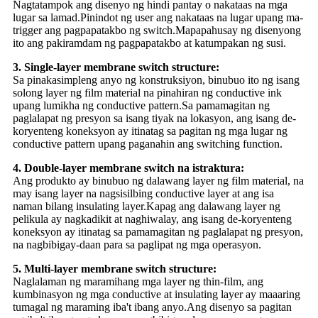
Nagtatampok ang disenyo ng hindi pantay o nakataas na mga
lugar sa lamad.Pinindot ng user ang nakataas na lugar upang ma-
trigger ang pagpapatakbo ng switch.Mapapahusay ng disenyong
ito ang pakiramdam ng pagpapatakbo at katumpakan ng susi.
3. Single-layer membrane switch structure:
Sa pinakasimpleng anyo ng konstruksiyon, binubuo ito ng isang
solong layer ng film material na pinahiran ng conductive ink
upang lumikha ng conductive pattern.Sa pamamagitan ng
paglalapat ng presyon sa isang tiyak na lokasyon, ang isang de-
koryenteng koneksyon ay itinatag sa pagitan ng mga lugar ng
conductive pattern upang paganahin ang switching function.
4. Double-layer membrane switch na istraktura:
Ang produkto ay binubuo ng dalawang layer ng film material, na
may isang layer na nagsisilbing conductive layer at ang isa
naman bilang insulating layer.Kapag ang dalawang layer ng
pelikula ay nagkadikit at naghiwalay, ang isang de-koryenteng
koneksyon ay itinatag sa pamamagitan ng paglalapat ng presyon,
na nagbibigay-daan para sa paglipat ng mga operasyon.
5. Multi-layer membrane switch structure:
Naglalaman ng maramihang mga layer ng thin-film, ang
kumbinasyon ng mga conductive at insulating layer ay maaaring
tumagal ng maraming iba't ibang anyo.Ang disenyo sa pagitan