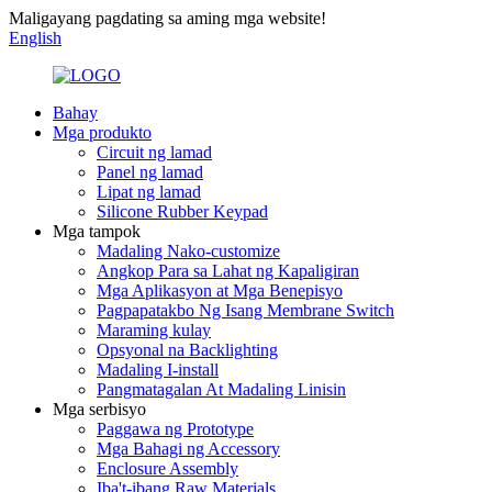
Maligayang pagdating sa aming mga website!
English
Bahay
Mga produkto
Circuit ng lamad
Panel ng lamad
Lipat ng lamad
Silicone Rubber Keypad
Mga tampok
Madaling Nako-customize
Angkop Para sa Lahat ng Kapaligiran
Mga Aplikasyon at Mga Benepisyo
Pagpapatakbo Ng Isang Membrane Switch
Maraming kulay
Opsyonal na Backlighting
Madaling I-install
Pangmatagalan At Madaling Linisin
Mga serbisyo
Paggawa ng Prototype
Mga Bahagi ng Accessory
Enclosure Assembly
Iba't-ibang Raw Materials