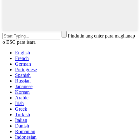
Pindutin ang enter para maghanap
o ESC para isara
English
French
German
Portuguese
Spanish
Russian
Japanese
Korean
Arabic
Irish
Greek
Turkish
Italian
Danish
Romanian
Indonesian