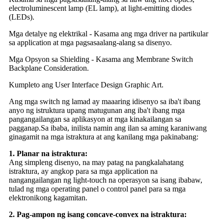
electroluminescent lamp (EL lamp), at light-emitting diodes
(LEDs).
Mga detalye ng elektrikal - Kasama ang mga driver na partikular
sa application at mga pagsasaalang-alang sa disenyo.
Mga Opsyon sa Shielding - Kasama ang Membrane Switch
Backplane Consideration.
Kumpleto ang User Interface Design Graphic Art.
Ang mga switch ng lamad ay maaaring idisenyo sa iba't ibang
anyo ng istruktura upang matugunan ang iba't ibang mga
pangangailangan sa aplikasyon at mga kinakailangan sa
pagganap.Sa ibaba, inilista namin ang ilan sa aming karaniwang
ginagamit na mga istraktura at ang kanilang mga pakinabang:
1. Planar na istraktura:
Ang simpleng disenyo, na may patag na pangkalahatang
istraktura, ay angkop para sa mga application na
nangangailangan ng light-touch na operasyon sa isang ibabaw,
tulad ng mga operating panel o control panel para sa mga
elektronikong kagamitan.
2. Pag-ampon ng isang concave-convex na istraktura: