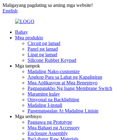
Maligayang pagdating sa aming mga website!
English
Bahay
Mga produkto
Circuit ng lamad
Panel ng lamad
Lipat ng lamad
Silicone Rubber Keypad
Mga tampok
Madaling Nako-customize
Angkop Para sa Lahat ng Kapaligiran
Mga Aplikasyon at Mga Benepisyo
Pagpapatakbo Ng Isang Membrane Switch
Maraming kulay
Opsyonal na Backlighting
Madaling I-install
Pangmatagalan At Madaling Linisin
Mga serbisyo
Paggawa ng Prototype
Mga Bahagi ng Accessory
Enclosure Assembly
Iba't-ibang Raw Materials