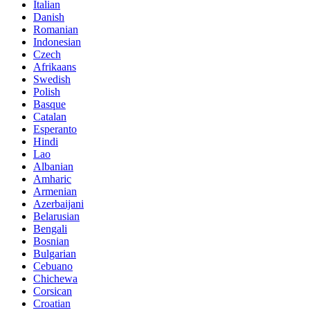
Italian
Danish
Romanian
Indonesian
Czech
Afrikaans
Swedish
Polish
Basque
Catalan
Esperanto
Hindi
Lao
Albanian
Amharic
Armenian
Azerbaijani
Belarusian
Bengali
Bosnian
Bulgarian
Cebuano
Chichewa
Corsican
Croatian