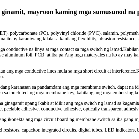
a ginamit, mayroon kaming mga sumusunod na 
PET), polycarbonate (PC), polyvinyl chloride (PVC), salamin, polyme
to ay karaniwang kilala sa kanilang flexibility, abrasion resistance, a
a conductive na linya at mga contact sa mga switch ng lamad.Kabilan
nductive aluminum foil, PCB, at iba pa.Ang mga materyales na ito ay m
an ang mga conductive lines mula sa mga short circuit at interference
pa.
ang karanasan sa pandamdam ang mga membrane switch, dapat na idin
ara sa touch feel ng mga membrane key, kabilang ang mga embossing ke
 ginagamit upang ikabit at idikit ang mga switch ng lamad sa kagamitan
 peelable adhesive, conductive adhesive, optically transparent adhesive
ang ikonekta ang mga circuit board ng membrane switch sa iba pang mg
sistors, capacitor, integrated circuits, digital tubes, LED indicators, b