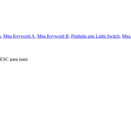
s
,
Mga Keyword A
,
Mga Keyword B
,
Pindutin ang Light Switch
,
Mga 
 ESC para isara