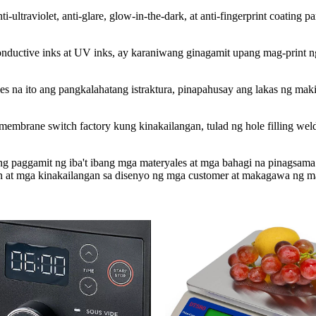
anti-ultraviolet, anti-glare, glow-in-the-dark, at anti-fingerprint coati
nductive inks at UV inks, ay karaniwang ginagamit upang mag-print ng i
s na ito ang pangkalahatang istraktura, pinapahusay ang lakas ng makin
membrane switch factory kung kinakailangan, tulad ng hole filling wel
 paggamit ng iba't ibang mga materyales at mga bahagi na pinagsama
t mga kinakailangan sa disenyo ng mga customer at makagawa ng mat