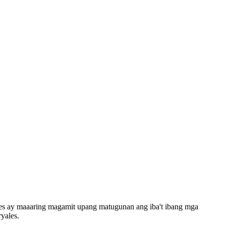
les ay maaaring magamit upang matugunan ang iba't ibang mga
yales.