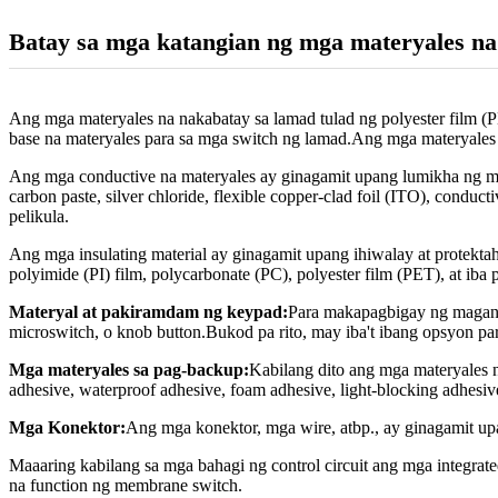
Batay sa mga katangian ng mga materyales n
Ang mga materyales na nakabatay sa lamad tulad ng polyester film (
base na materyales para sa mga switch ng lamad.Ang mga materyales na i
Ang mga conductive na materyales ay ginagamit upang lumikha ng mg
carbon paste, silver chloride, flexible copper-clad foil (ITO), co
pelikula.
Ang mga insulating material ay ginagamit upang ihiwalay at protektah
polyimide (PI) film, polycarbonate (PC), polyester film (PET), at iba 
Materyal at pakiramdam ng keypad:
Para makapagbigay ng magand
microswitch, o knob button.Bukod pa rito, may iba't ibang opsyon p
Mga materyales sa pag-backup:
Kabilang dito ang mga materyales na
adhesive, waterproof adhesive, foam adhesive, light-blocking adhesive,
Mga Konektor:
Ang mga konektor, mga wire, atbp., ay ginagamit up
Maaaring kabilang sa mga bahagi ng control circuit ang mga integrated re
na function ng membrane switch.