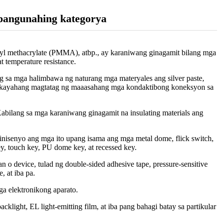
pangunahing kategorya
thyl methacrylate (PMMA), atbp., ay karaniwang ginagamit bilang mga
t temperature resistance.
g sa mga halimbawa ng naturang mga materyales ang silver paste,
ay kakayahang magtatag ng maaasahang mga kondaktibong koneksyon sa
.Kabilang sa mga karaniwang ginagamit na insulating materials ang
isenyo ang mga ito upang isama ang mga metal dome, flick switch,
y, touch key, PU dome key, at recessed key.
 o device, tulad ng double-sided adhesive tape, pressure-sensitive
, at iba pa.
a elektronikong aparato.
acklight, EL light-emitting film, at iba pang bahagi batay sa partikular