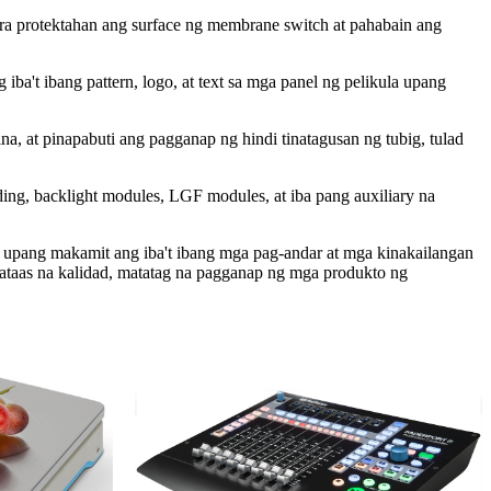
ng para protektahan ang surface ng membrane switch at pahabain ang
ba't ibang pattern, logo, at text sa mga panel ng pelikula upang
a, at pinapabuti ang pagganap ng hindi tinatagusan ng tubig, tulad
ding, backlight modules, LGF modules, at iba pang auxiliary na
 upang makamit ang iba't ibang mga pag-andar at mga kinakailangan
aas na kalidad, matatag na pagganap ng mga produkto ng