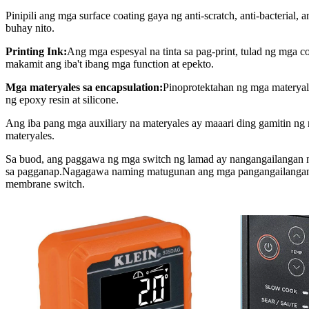
Pinipili ang mga surface coating gaya ng anti-scratch, anti-bacterial, 
buhay nito.
Printing Ink:
Ang mga espesyal na tinta sa pag-print, tulad ng mga co
makamit ang iba't ibang mga function at epekto.
Mga materyales sa encapsulation:
Pinoprotektahan ng mga materyale
ng epoxy resin at silicone.
Ang iba pang mga auxiliary na materyales ay maaari ding gamitin ng 
materyales.
Sa buod, ang paggawa ng mga switch ng lamad ay nangangailangan ng
sa pagganap.Nagagawa naming matugunan ang mga pangangailangan a
membrane switch.