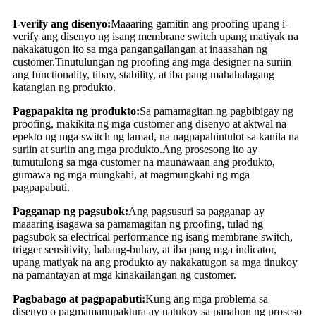
I-verify ang disenyo:
Maaaring gamitin ang proofing upang i-
verify ang disenyo ng isang membrane switch upang matiyak na
nakakatugon ito sa mga pangangailangan at inaasahan ng
customer.Tinutulungan ng proofing ang mga designer na suriin
ang functionality, tibay, stability, at iba pang mahahalagang
katangian ng produkto.
Pagpapakita ng produkto:
Sa pamamagitan ng pagbibigay ng
proofing, makikita ng mga customer ang disenyo at aktwal na
epekto ng mga switch ng lamad, na nagpapahintulot sa kanila na
suriin at suriin ang mga produkto.Ang prosesong ito ay
tumutulong sa mga customer na maunawaan ang produkto,
gumawa ng mga mungkahi, at magmungkahi ng mga
pagpapabuti.
Pagganap ng pagsubok:
Ang pagsusuri sa pagganap ay
maaaring isagawa sa pamamagitan ng proofing, tulad ng
pagsubok sa electrical performance ng isang membrane switch,
trigger sensitivity, habang-buhay, at iba pang mga indicator,
upang matiyak na ang produkto ay nakakatugon sa mga tinukoy
na pamantayan at mga kinakailangan ng customer.
Pagbabago at pagpapabuti:
Kung ang mga problema sa
disenyo o pagmamanupaktura ay natukoy sa panahon ng proseso