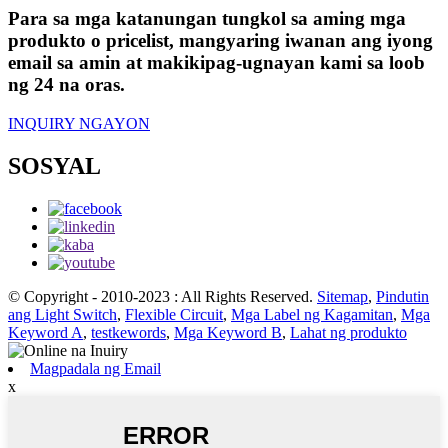
Para sa mga katanungan tungkol sa aming mga
produkto o pricelist, mangyaring iwanan ang iyong
email sa amin at makikipag-ugnayan kami sa loob
ng 24 na oras.
INQUIRY NGAYON
SOSYAL
© Copyright - 2010-2023 : All Rights Reserved.
Sitemap
,
Pindutin
ang Light Switch
,
Flexible Circuit
,
Mga Label ng Kagamitan
,
Mga
Keyword A
,
testkewords
,
Mga Keyword B
,
Lahat ng produkto
Magpadala ng Email
x