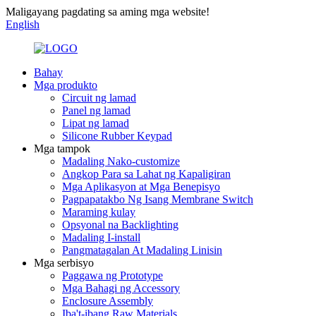
Maligayang pagdating sa aming mga website!
English
Bahay
Mga produkto
Circuit ng lamad
Panel ng lamad
Lipat ng lamad
Silicone Rubber Keypad
Mga tampok
Madaling Nako-customize
Angkop Para sa Lahat ng Kapaligiran
Mga Aplikasyon at Mga Benepisyo
Pagpapatakbo Ng Isang Membrane Switch
Maraming kulay
Opsyonal na Backlighting
Madaling I-install
Pangmatagalan At Madaling Linisin
Mga serbisyo
Paggawa ng Prototype
Mga Bahagi ng Accessory
Enclosure Assembly
Iba't-ibang Raw Materials