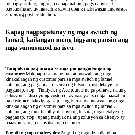
ng pag-proofing, ang mga napapanahong pagsasaayos at
pagpapahusay ay maaaring gawin upang mabawasan ang gastos
at oras ng post-production.
Kapag nagpapatunay ng mga switch ng
lamad, kailangan mong bigyang pansin ang
mga sumusunod na isyu
Tumpak na pag-unawa sa mga pangangailangan ng
customer:
Makipag-usap nang buo at unawain ang mga
kinakailangan ng customer para sa mga switch ng lamad,
kabilang ang pag-andar, disenyo ng hitsura, mga detalye ng
pagganap, atbp., Tinitiyak ng Acc tourate na pag-unawa na ang
solusyon sa disenyo ng customer ay naaayon sa mga inaasahan
ng customer.: Makipag-usap nang buo at maunawaan ang mga
kinakailangan ng customer para sa mga switch ng lamad ,
kabilang ang functionality, disenyo ng hitsura, mga detalye ng
pagganap, atbp., upang matiyak na ang solusyon sa disenyo ay
naaayon sa mga inaasahan ng customer.
Pagpili ng mga materyales:
Pagpili ng mga de-kalidad na