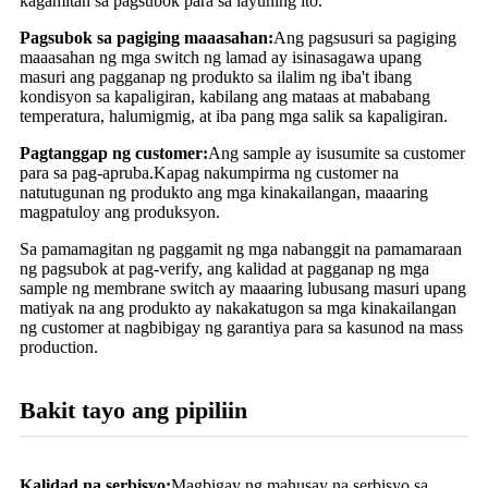
kagamitan sa pagsubok para sa layuning ito.
Pagsubok sa pagiging maaasahan:
Ang pagsusuri sa pagiging
maaasahan ng mga switch ng lamad ay isinasagawa upang
masuri ang pagganap ng produkto sa ilalim ng iba't ibang
kondisyon sa kapaligiran, kabilang ang mataas at mababang
temperatura, halumigmig, at iba pang mga salik sa kapaligiran.
Pagtanggap ng customer:
Ang sample ay isusumite sa customer
para sa pag-apruba.Kapag nakumpirma ng customer na
natutugunan ng produkto ang mga kinakailangan, maaaring
magpatuloy ang produksyon.
Sa pamamagitan ng paggamit ng mga nabanggit na pamamaraan
ng pagsubok at pag-verify, ang kalidad at pagganap ng mga
sample ng membrane switch ay maaaring lubusang masuri upang
matiyak na ang produkto ay nakakatugon sa mga kinakailangan
ng customer at nagbibigay ng garantiya para sa kasunod na mass
production.
Bakit tayo ang pipiliin
Kalidad na serbisyo:
Magbigay ng mahusay na serbisyo sa