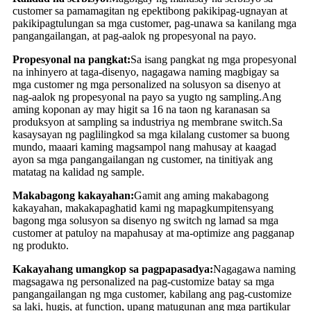
customer sa pamamagitan ng epektibong pakikipag-ugnayan at
pakikipagtulungan sa mga customer, pag-unawa sa kanilang mga
pangangailangan, at pag-aalok ng propesyonal na payo.
Propesyonal na pangkat:
Sa isang pangkat ng mga propesyonal
na inhinyero at taga-disenyo, nagagawa naming magbigay sa
mga customer ng mga personalized na solusyon sa disenyo at
nag-aalok ng propesyonal na payo sa yugto ng sampling.Ang
aming koponan ay may higit sa 16 na taon ng karanasan sa
produksyon at sampling sa industriya ng membrane switch.Sa
kasaysayan ng paglilingkod sa mga kilalang customer sa buong
mundo, maaari kaming magsampol nang mahusay at kaagad
ayon sa mga pangangailangan ng customer, na tinitiyak ang
matatag na kalidad ng sample.
Makabagong kakayahan:
Gamit ang aming makabagong
kakayahan, makakapaghatid kami ng mapagkumpitensyang
bagong mga solusyon sa disenyo ng switch ng lamad sa mga
customer at patuloy na mapahusay at ma-optimize ang pagganap
ng produkto.
Kakayahang umangkop sa pagpapasadya:
Nagagawa naming
magsagawa ng personalized na pag-customize batay sa mga
pangangailangan ng mga customer, kabilang ang pag-customize
sa laki, hugis, at function, upang matugunan ang mga partikular