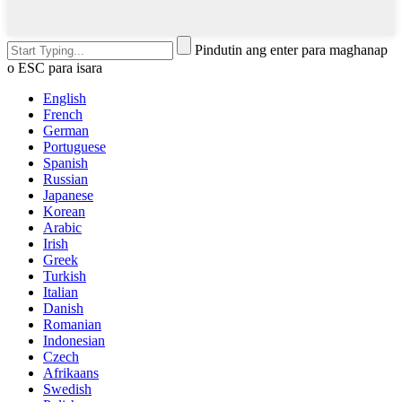
Pindutin ang enter para maghanap
o ESC para isara
English
French
German
Portuguese
Spanish
Russian
Japanese
Korean
Arabic
Irish
Greek
Turkish
Italian
Danish
Romanian
Indonesian
Czech
Afrikaans
Swedish