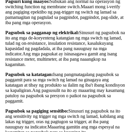
Pagsuri kung maayos:
Subukan ang normal na operasyon ng
switching function ng membrane switch.Maaari mong i-verify
ang pagiging epektibo ng pag-trigger ng switch ng lamad sa
pamamagitan ng pagtulad sa pagpindot, pagpindot, pag-slide, at
iba pang mga operasyon.
Pagsubok sa pagganap ng elektrikal:
Sinusuri ng pagsubok na
ito ang mga de-koryenteng katangian ng mga switch ng lamad,
tulad ng on-resistance, insulation resistance, kasalukuyang
kapasidad ng pagdadala, at iba pang nauugnay na mga
indicator.Ang mga pagsukat ay isinasagawa gamit ang isang
resistance meter, multimeter, at iba pang naaangkop na
kagamitan.
Pagsubok sa katatagan:
Isang pangmatagalang pagsubok sa
paggamit para sa mga switch ng lamad na ginagaya ang
katatagan at tibay ng produkto sa ilalim ng iba't ibang kondisyon
sa kapaligiran.Ang pagsusulit na ito ay maaaring may kasamang
patuloy na pagsubok sa presyon o paikot na pagsubok sa
paggamit.
Pagsubok sa pagiging sensitibo:
Sinusuri ng pagsubok na ito
ang sensitivity ng trigger ng mga switch ng lamad, kabilang ang
lakas ng trigger, oras ng pagtugon sa trigger, at iba pang
nauugnay na indicator.Maaaring gamitin ang mga espesyal na