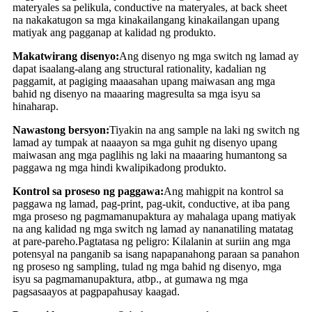
materyales sa pelikula, conductive na materyales, at back sheet
na nakakatugon sa mga kinakailangang kinakailangan upang
matiyak ang pagganap at kalidad ng produkto.
Makatwirang disenyo:
Ang disenyo ng mga switch ng lamad ay
dapat isaalang-alang ang structural rationality, kadalian ng
paggamit, at pagiging maaasahan upang maiwasan ang mga
bahid ng disenyo na maaaring magresulta sa mga isyu sa
hinaharap.
Nawastong bersyon:
Tiyakin na ang sample na laki ng switch ng
lamad ay tumpak at naaayon sa mga guhit ng disenyo upang
maiwasan ang mga paglihis ng laki na maaaring humantong sa
paggawa ng mga hindi kwalipikadong produkto.
Kontrol sa proseso ng paggawa:
Ang mahigpit na kontrol sa
paggawa ng lamad, pag-print, pag-ukit, conductive, at iba pang
mga proseso ng pagmamanupaktura ay mahalaga upang matiyak
na ang kalidad ng mga switch ng lamad ay nananatiling matatag
at pare-pareho.Pagtatasa ng peligro: Kilalanin at suriin ang mga
potensyal na panganib sa isang napapanahong paraan sa panahon
ng proseso ng sampling, tulad ng mga bahid ng disenyo, mga
isyu sa pagmamanupaktura, atbp., at gumawa ng mga
pagsasaayos at pagpapahusay kaagad.